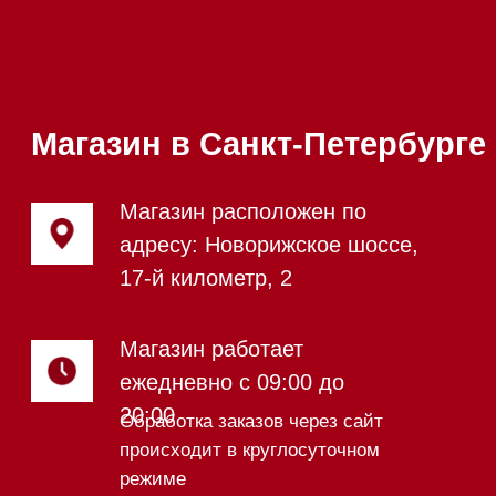
Каталог
Стиральные машины
Стирально-сушильные машины
Сушильные машины
Посудомоечные машины
Посудомоечные машины 60 см
Посудомоечные машины 45 см
Газовые варочные панели
Индукционные варочные панели
Стеклокерамические варочные
панели
Модульные панели SmartLine
Гладильные
системы
Микроволновые печи (СВЧ)