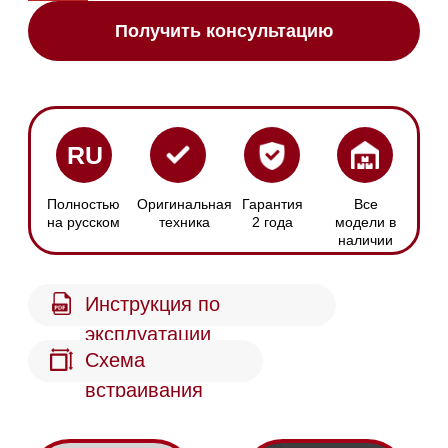
Схема
встраивания
Механическое
Размер ниши
управление
Ширина х Высота:
С помощью
560-568 х 590-595 мм
переключателей
Защита от
Функции безопасности