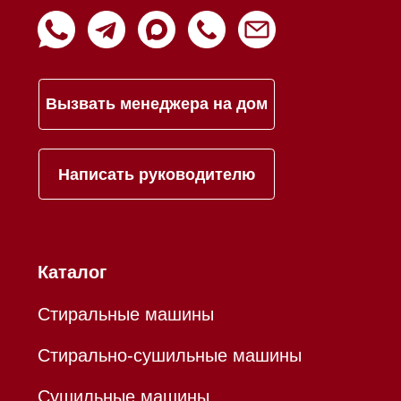
Инвестиции
Дизайнерам и архитекторам
Статьи
Контакты
Mieles - поставщик
бытовой техники Miele
ИП Осанов Андрей Васильевич
ИНН 780532423092
ОГРНИП 320784700155889
Р/с 40802810701500116757
В ТОЧКА ПАО БАНКА "ФК
ОТКРЫТИЕ"
К/с 30101810845250000999
БИК 044525999