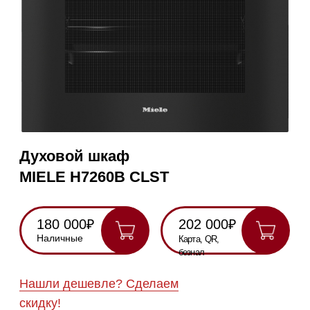
Духовой шкаф
MIELE H7260B CLST
180 000₽
202 000₽
Наличные
Карта, QR,
безнал
Нашли дешевле? Сделаем
скидку!
Получить консультацию
RU
Полностью
Оригинальная
Гарантия
Все
на русском
техника
2 года
модели в
наличии
Инструкция по
эксплуатации