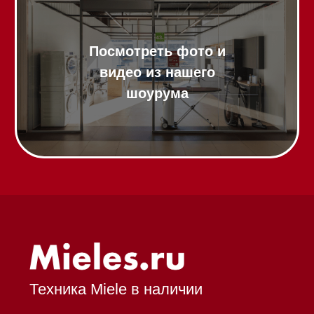
Аксессуары
Выставочные образцы
Вопрос-ответ
Гарантия
Кредит
Доставка
Франшиза
Команда
Шоурум
Trade-In
Подарочные сертификаты
Оплата при получении
Возврат и обмен