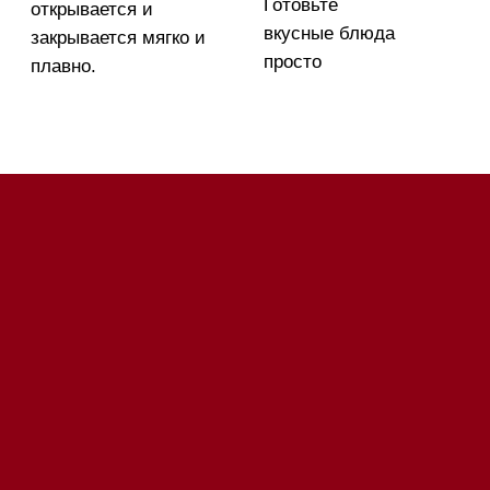
Телефон:
+7 495 255-30-
52
Приём звонков
ежедневно с 09:00 до
Мобильный: +7 977 455-57-
20:00
85
Напишите нам в WhatsApp
Напишите нам в Telegram
Напишите нам в Max
Почта:
Hello@mieles.ru
Посмотреть фото и
видео из нашего
шоурума