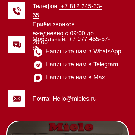
Подогреватели посуды и пищи
Встраиваемые
кофемашины
Соло кофемашины
Вакууматоры
Духовые шкафы
Духовые шкафы с СВЧ
Вытяжки встраиваемые
Вытяжки настенные
Пароварки
Пылесосы
Холодильники и морозильники
Винные холодильники
Профессиональная
техника
Химия