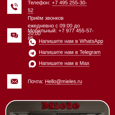
20:00
Обработка заказов через сайт
происходит в круглосуточном
режиме
Телефон:
+7 812 245-33-
65
Приём звонков
ежедневно с 09:00 до
Мобильный: +7 977 455-57-
20:00
85
Напишите нам в WhatsApp
Напишите нам в Telegram
Напишите нам в Max
Почта:
Hello@mieles.ru
Посмотреть фото и