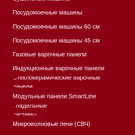
Hello@mieles.ru
Договор оферты
Политика конфиденциальности
Все права защищены 2026
®
Разработка сайта - Ильшат
Сахапов
*Instagram принадлежит компании Meta,
признанной экстремистской организацией и
запрещенной в РФ
Каталог
Корзина
Контакты
Меню