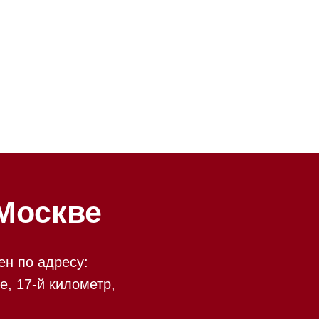
ве
у:
ометр,
есть
 09:00 до 20:00
 происходит в круглосуточном