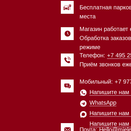
Приём звонков ежедневно с 0
Мобильный: +7 977 455-57-85
Напишите нам в
WhatsApp
Напишите нам в Telegram
Напишите нам в Max
Почта:
Hello@mieles.ru
Магазин работает ежедневно 
Обработка заказов через с
режиме
зин расположен по адресу:
Посмотреть фото и
рижское шоссе,
видео из нашего
Мобильный:
+7 977 455-57-8
километр, 2
шоурума