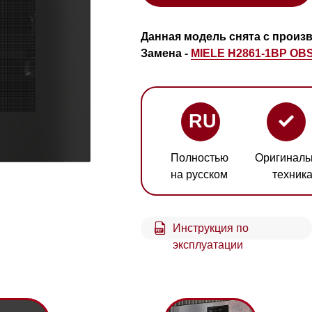
Замена -
MIELE H2861-1BP OBSW.
RU
Полностью
Оригинальная
Гарант
на русском
техника
2 год
Инструкция по
Схем
эксплуатации
встр