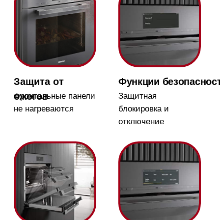
Магазин в Москве
Магазин расположен по
адресу: Новорижское шоссе,
17-й километр, 2
Бесплатная
парковка, всегда
есть места
Магазин работает
ежедневно с 09:00 до