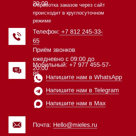
системы
Микроволновые печи (СВЧ)
Подогреватели посуды и пищи
Встраиваемые
кофемашины
Соло кофемашины
Вакууматоры
Духовые шкафы
Духовые шкафы с СВЧ
Вытяжки встраиваемые
Вытяжки настенные
Пароварки
Пылесосы
Холодильники и морозильники
Винные холодильники