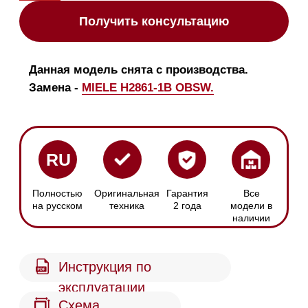
Инструкция по
эксплуатации
Схема
встраивания
Механическое
Размер ниши
управление
Ширина х Высота:
С помощью
560-568 х 590-595 мм
переключателей