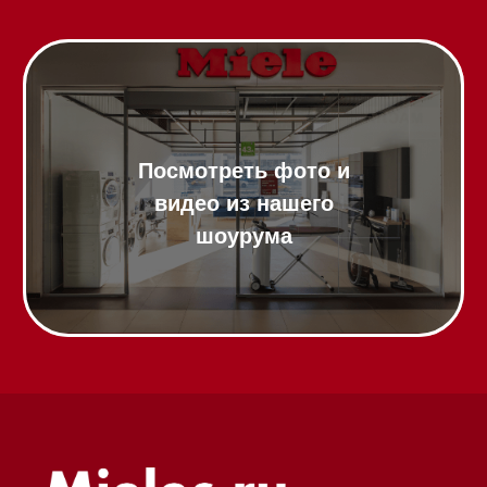
Профессиональная
техника
Химия
Аксессуары
Выставочные образцы
Вопрос-ответ
Гарантия
Кредит
Доставка
Франшиза
Команда
Шоурум
Trade-In
Подарочные сертификаты