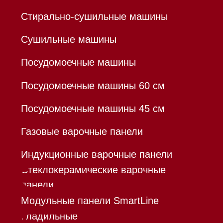
ОТКРЫТИЕ"
К/с 30101810845250000999
БИК 044525999
Hello@mieles.ru
Договор оферты
Политика конфиденциальности
Все права защищены 2026
®
Разработка сайта - Ильшат
Сахапов
*Instagram принадлежит компании Meta,
признанной экстремистской организацией и
запрещенной в РФ
Каталог
Корзина
Контакты
Меню