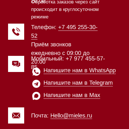
Магазин работает
ежедневно с 09:00 до
20:00
Обработка заказов через сайт
происходит в круглосуточном
режиме
Телефон:
+7 812 245-33-
65
Приём звонков
ежедневно с 09:00 до
Мобильный: +7 977 455-57-
20:00
85
Напишите нам в WhatsApp
Напишите нам в Telegram
Напишите нам в Max
Почта:
Hello@mieles.ru