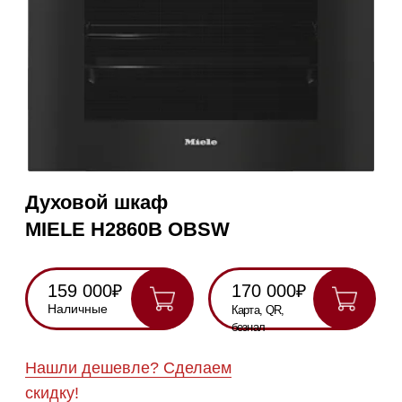
Духовой шкаф
MIELE H2860B OBSW
159 000₽
170 000₽
Наличные
Карта, QR,
безнал
Нашли дешевле? Сделаем
скидку!
Получить консультацию
Данная модель снята с производства.
Замена -
MIELE H2861-1B OBSW.
RU
Полностью
Оригинальная
Гарантия
Все
на русском
техника
2 года
модели в
наличии