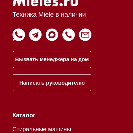
Оплата при получении
Возврат и обмен
Инвестиции
Дизайнерам и архитекторам
Статьи
Контакты
Mieles - поставщик
бытовой техники Miele
ИП Осанов Андрей Васильевич
ИНН 780532423092
ОГРНИП 320784700155889
Р/с 40802810701500116757
В ТОЧКА ПАО БАНКА "ФК