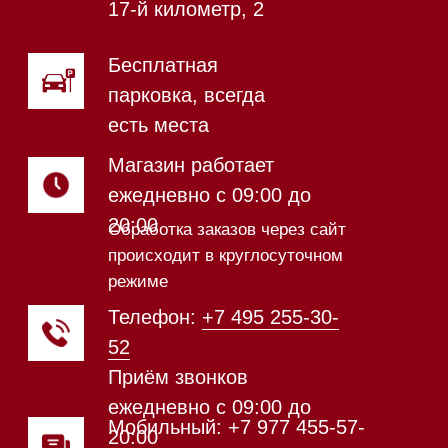
Магазин в Санкт-Петербурге
Магазин расположен по
адресу: Новорижское шоссе,
17-й километр, 2
Магазин работает
ежедневно с 09:00 до
20:00
Обработка заказов через сайт
происходит в круглосуточном
режиме
Телефон:
+7 812 245-33-
65