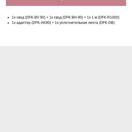
1x свод (DFK-BV 90) + 1x свод (DFK BH-90) + 1x 1 м (DFK-R1000)
1x адаптер (DFK-AK90) + 1x уплотнительная лента (DFK-DB)
Нашли дешевле?
Сделаем скидку!*
+7
Или загрузите альтернативное
коммерческое предложение