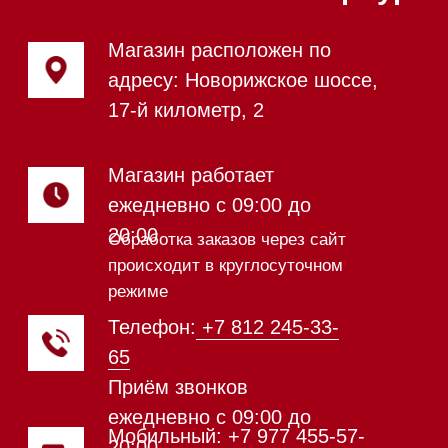
Стирально-сушильные машины
Сушильные машины
Посудомоечные машины
Посудомоечные машины 60 см
Посудомоечные машины 45 см
Газовые варочные панели
Индукционные варочные панели
Стеклокерамические варочные
панели
Модульные панели SmartLine
Гладильные
системы
Микроволновые печи (СВЧ)
Подогреватели посуды и пищи
Встраиваемые
кофемашины
Соло кофемашины