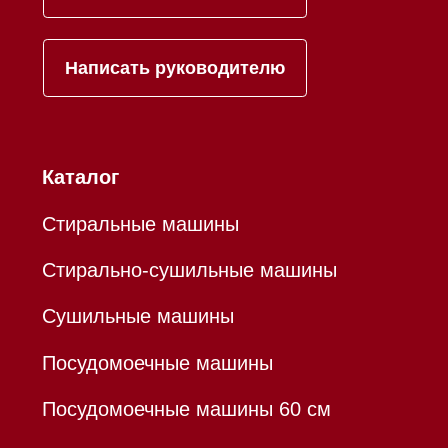
Контакты
Mieles - поставщик
бытовой техники Miele
ИП Осанов Андрей Васильевич
ИНН 780532423092
ОГРНИП 320784700155889
Р/с 40802810701500116757
В ТОЧКА ПАО БАНКА "ФК
ОТКРЫТИЕ"
К/с 30101810845250000999
БИК 044525999
Hello@mieles.ru
Договор оферты