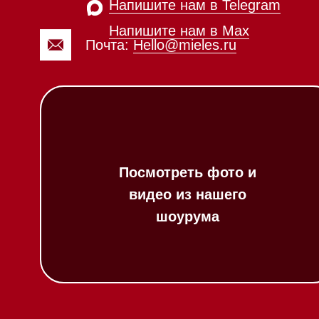
Вопрос-ответ
Гарантия
Техника Miele в
наличии
Кредит
Доставка
Франшиза
Вызвать менеджера на дом
Команда
Шоурум
Написать руководителю
Trade-In
Подарочные сер
Оплата при полу