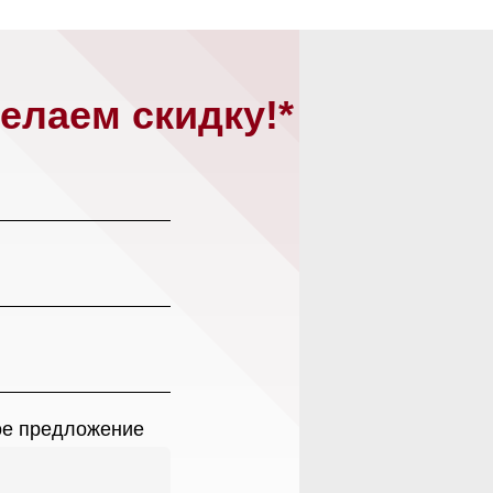
Магазин работает ежедневно 
Обработка заказов через с
едложение
режиме
зин расположен по адресу:
нных
в
рижское шоссе,
Мобильный:
+7 977 455-57-8
километр, 2