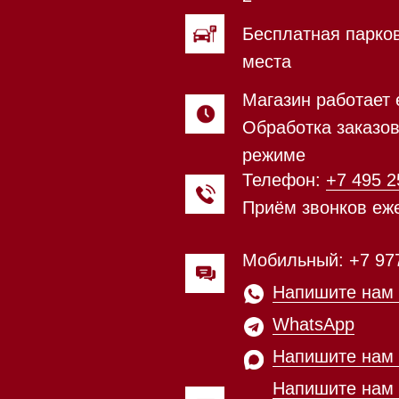
Приём звонков ежедневно с 0
Мобильный: +7 977 455-57-85
Напишите нам в
WhatsApp
Напишите нам в Telegram
Напишите нам в Max
Почта:
Hello@mieles.ru
Магазин работает ежедневно 
Обработка заказов через с
режиме
зин расположен по адресу:
Посмотреть фото и
рижское шоссе,
видео из нашего
Мобильный:
+7 977 455-57-8
километр, 2
шоурума