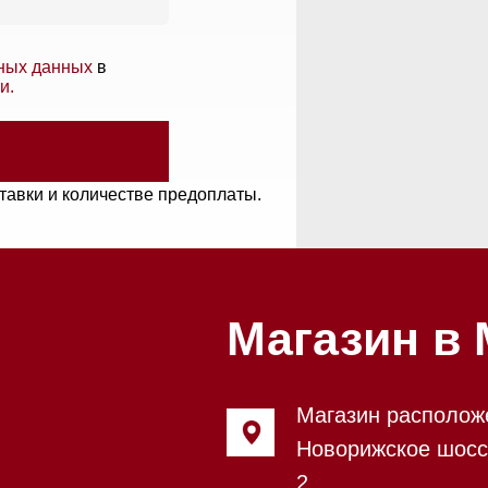
и количестве предоплаты.
Магазин в Моск
Магазин расположен по адрес
Новорижское шоссе, 17-й кил
2
Бесплатная парковка, всегда 
места
Магазин работает ежедневно с
Обработка заказов через сайт
режиме
Телефон:
+7 495 255-30-52