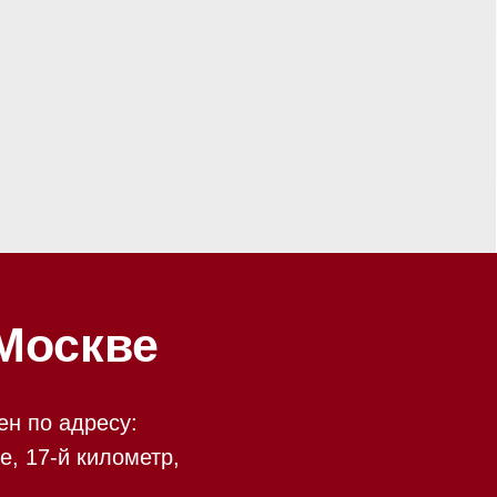
ве
у:
ометр,
есть
 09:00 до 20:00
 происходит в круглосуточном