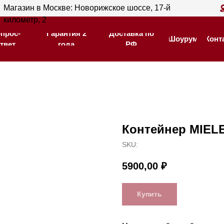
ин в Москве: Новорижское шоссе, 17-й
Магазин в С
Гарантия 2
Доставка по
тр, 2
205
Шоурум
Контакты
года
РФ
Гарантия 2
Доставка по
Шоурум
Контакты
года
РФ
Контейнер MIEL
SKU:
5900,00
₽
Купить