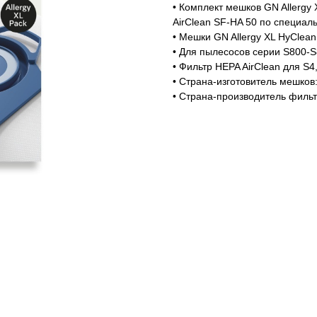
• Комплект мешков GN Allergy 
AirClean SF-HA 50 по специал
• Мешки GN Allergy XL HyClean
• Для пылесосов серии S800-S8
• Фильтр HEPA AirClean для S4,
• Страна-изготовитель мешков
• Страна-производитель филь
ем скидку!*