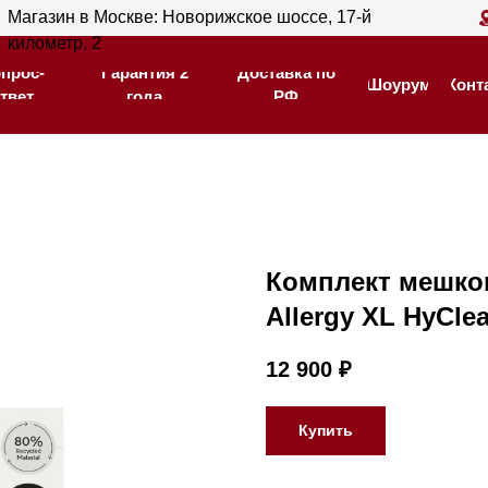
ин в Москве: Новорижское шоссе, 17-й
Магазин в С
Гарантия 2
Доставка по
тр, 2
205
Шоурум
Контакты
года
РФ
Гарантия 2
Доставка по
Шоурум
Контакты
года
РФ
Комплект мешко
Allergy XL HyCle
12 900
₽
Купить