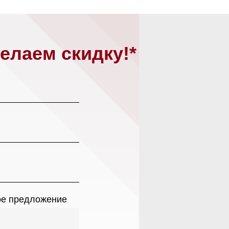
Магазин работает ежедневно 
Обработка заказов через с
едложение
режиме
зин расположен по адресу:
нных
в
рижское шоссе,
Мобильный:
+7 977 455-57-8
километр, 2