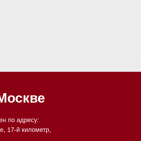
ве
у:
ометр,
есть
 09:00 до 20:00
 происходит в круглосуточном