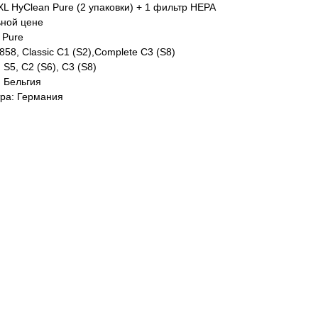
XL HyClean Pure (2 упаковки) + 1 фильтр HEPA
ьной цене
 Pure
58, Classic C1 (S2),Complete C3 (S8)
 S5, C2 (S6), C3 (S8)
: Бельгия
тра: Германия