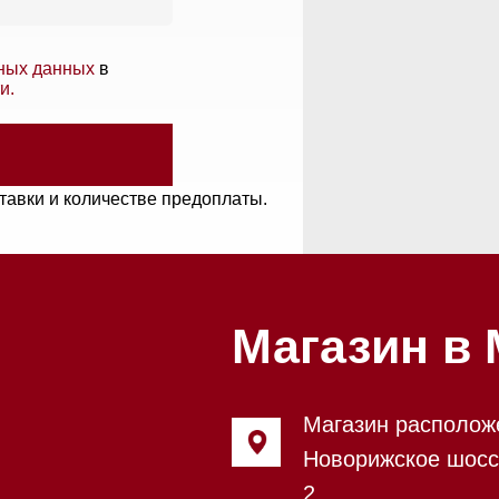
и количестве предоплаты.
Магазин в Моск
Магазин расположен по адрес
Новорижское шоссе, 17-й кил
2
Бесплатная парковка, всегда 
места
Магазин работает ежедневно с
Обработка заказов через сайт
режиме
Телефон:
+7 495 255-30-52