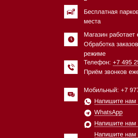
Приём звонков ежедневно с 0
Мобильный: +7 977 455-57-85
Напишите нам в
WhatsApp
Напишите нам в Telegram
Напишите нам в Max
Почта:
Hello@mieles.ru
Магазин работает ежедневно 
Обработка заказов через с
режиме
зин расположен по адресу:
Посмотреть фото и
рижское шоссе,
видео из нашего
Мобильный:
+7 977 455-57-8
километр, 2
шоурума