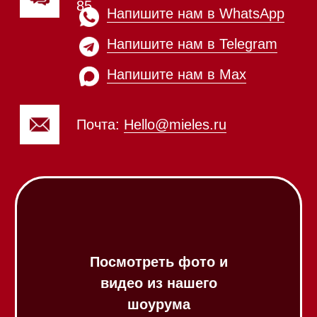
Вакууматоры
Духовые шкафы
Духовые шкафы с СВЧ
Вытяжки встраиваемые
Вытяжки настенные
Пароварки
Пылесосы
Холодильники и морозильники
Винные холодильники
Профессиональная
техника
Химия
Аксессуары
Выставочные образцы