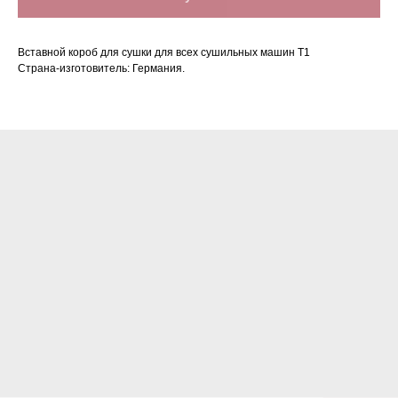
Вставной короб для сушки для всех сушильных машин T1
Страна-изготовитель: Германия.
Нашли дешевле?
Сделаем скидку!*
+7
Или загрузите альтернативное
коммерческое предложение