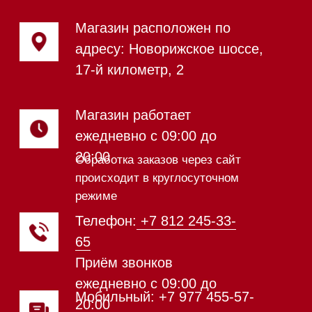
Сушильные машины
Посудомоечные машины
Посудомоечные машины 60 см
Посудомоечные машины 45 см
Газовые варочные панели
Индукционные варочные панели
Стеклокерамические варочные
панели
Модульные панели SmartLine
Гладильные
системы
Микроволновые печи (СВЧ)
Подогреватели посуды и пищи
Встраиваемые
кофемашины
Соло кофемашины