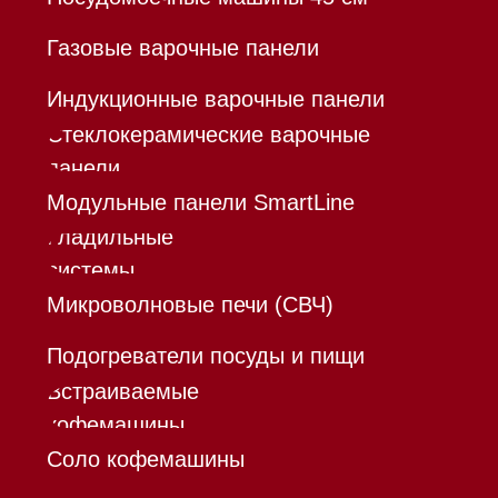
Все права защищены 2026
®
Разработка сайта - Ильшат
Сахапов
*Instagram принадлежит компании Meta,
признанной экстремистской организацией и
запрещенной в РФ
Каталог
Корзина
Контакты
Меню