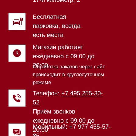
Магазин в Санкт-Петербурге
Магазин расположен по
адресу: Новорижское шоссе,
17-й километр, 2
Магазин работает
ежедневно с 09:00 до
20:00
Обработка заказов через сайт
происходит в круглосуточном
режиме
Телефон:
+7 812 245-33-
65