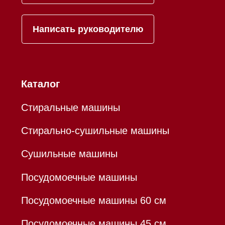
Контакты
Mieles - поставщик
бытовой техники Miele
ИП Осанов Андрей Васильевич
ИНН 780532423092
ОГРНИП 320784700155889
Р/с 40802810701500116757
В ТОЧКА ПАО БАНКА "ФК
ОТКРЫТИЕ"
К/с 30101810845250000999
БИК 044525999
Hello@mieles.ru
Договор оферты
Политика конфиденциальности