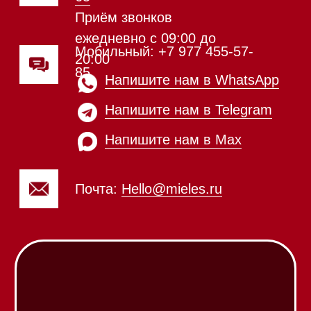
кофемашины
Соло кофемашины
Вакууматоры
Духовые шкафы
Духовые шкафы с СВЧ
Вытяжки встраиваемые
Вытяжки настенные
Пароварки
Пылесосы
Холодильники и морозильники
Винные холодильники
Профессиональная
техника
Химия
Аксессуары