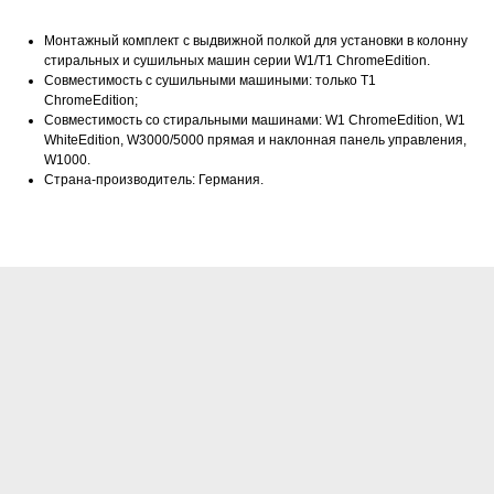
Монтажный комплект с выдвижной полкой для установки в колонну
стиральных и сушильных машин серии W1/T1 ChromeEdition.
Совместимость с сушильными машиными: только T1
ChromeEdition;
Совместимость со стиральными машинами: W1 ChromeEdition, W1
WhiteEdition, W3000/5000 прямая и наклонная панель управления,
W1000.
Нашли дешевле?
Страна-производитель: Германия.
Сделаем скидку!*
+7