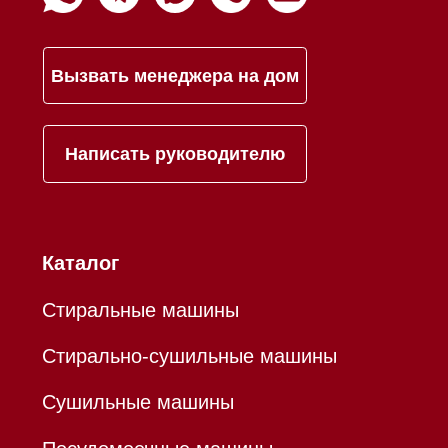
Дизайнерам и архитекторам
Статьи
Контакты
Mieles - поставщик
бытовой техники Miele
ИП Осанов Андрей Васильевич
ИНН 780532423092
ОГРНИП 320784700155889
Р/с 40802810701500116757
В ТОЧКА ПАО БАНКА "ФК
ОТКРЫТИЕ"
К/с 30101810845250000999
БИК 044525999
Hello@mieles.ru