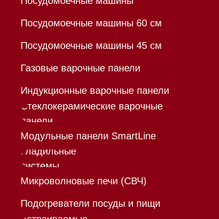
Договор оферты
Политика конфиденциальности
Все права защищены 2026
®
Разработка сайта - Ильшат
Сахапов
*Instagram принадлежит компании Meta,
признанной экстремистской организацией и
запрещенной в РФ
Каталог
Корзина
Контакты
Меню