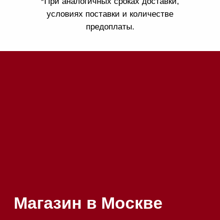
Приём звонков
ежедневно с 09:00 до
Мобильный: +7 977 455-57-
20:00
85
Напишите нам в WhatsApp
Напишите нам в Telegram
Напишите нам в Max
Почта:
Hello@mieles.ru
Посмотреть фото и
видео из нашего
шоурума