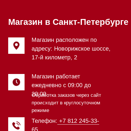
Стиральные машины
Стирально-сушильные машины
Сушильные машины
Посудомоечные машины
Посудомоечные машины 60 см
Посудомоечные машины 45 см
Газовые варочные панели
Индукционные варочные панели
Стеклокерамические варочные
панели
Модульные панели SmartLine
Гладильные
системы
Микроволновые печи (СВЧ)
Подогреватели посуды и пищи
Встраиваемые