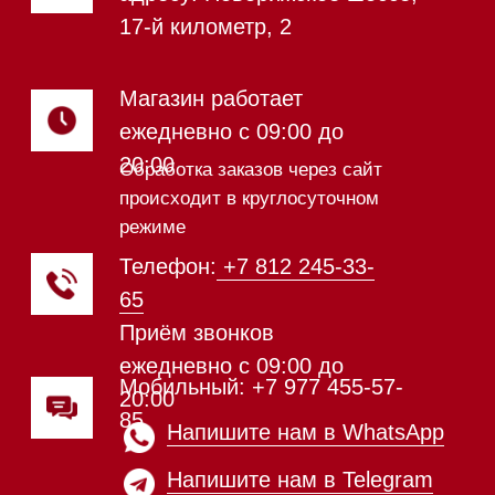
Посудомоечные машины
Посудомоечные машины 60 см
Посудомоечные машины 45 см
Газовые варочные панели
Индукционные варочные панели
Стеклокерамические варочные
панели
Модульные панели SmartLine
Гладильные
системы
Микроволновые печи (СВЧ)
Подогреватели посуды и пищи
Встраиваемые
кофемашины
Соло кофемашины
Вакууматоры
Духовые шкафы