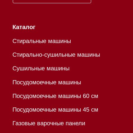
Mieles - поставщик
бытовой техники Miele
ИП Осанов Андрей Васильевич
ИНН 780532423092
ОГРНИП 320784700155889
Р/с 40802810701500116757
В ТОЧКА ПАО БАНКА "ФК
ОТКРЫТИЕ"
К/с 30101810845250000999
БИК 044525999
Hello@mieles.ru
Договор оферты
Политика конфиденциальности
Все права защищены 2026
®