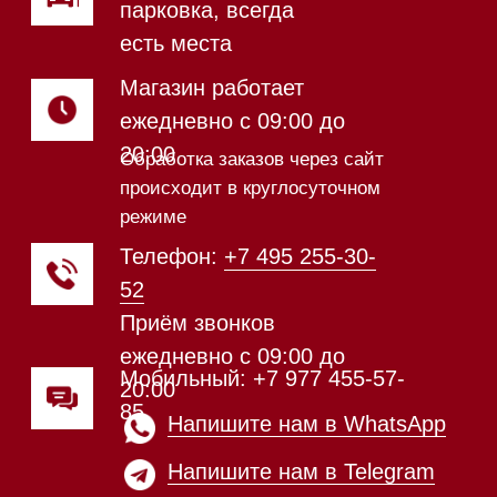
Магазин в Санкт-Петербурге
Магазин расположен по
адресу: Новорижское шоссе,
17-й километр, 2
Магазин работает
ежедневно с 09:00 до
20:00
Обработка заказов через сайт
происходит в круглосуточном
режиме
Телефон:
+7 812 245-33-
65
Приём звонков
ежедневно с 09:00 до
Мобильный: +7 977 455-57-