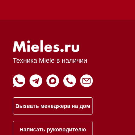
Кредит
Доставка
Франшиза
Команда
Шоурум
Trade-In
Подарочные сертификаты
Оплата при получении
Возврат и обмен
Инвестиции
Дизайнерам и архитекторам
Статьи
Контакты