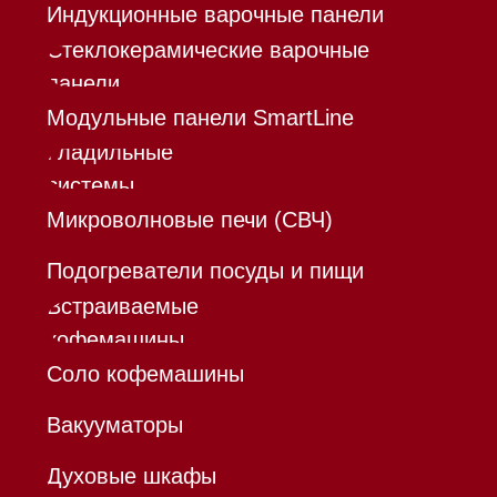
Разработка сайта - Ильшат
Сахапов
*Instagram принадлежит компании Meta,
признанной экстремистской организацией и
запрещенной в РФ
0
Каталог
Корзина
Контакты
Меню