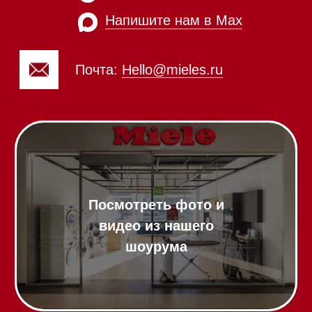
Духовые шкафы с СВЧ
Вытяжки встраиваемые
Вытяжки настенные
Пароварки
Пылесосы
Холодильники и морозильники
Винные холодильники
Профессиональная
техника
Химия
Аксессуары
Выставочные образцы
Вопрос-ответ
Гарантия